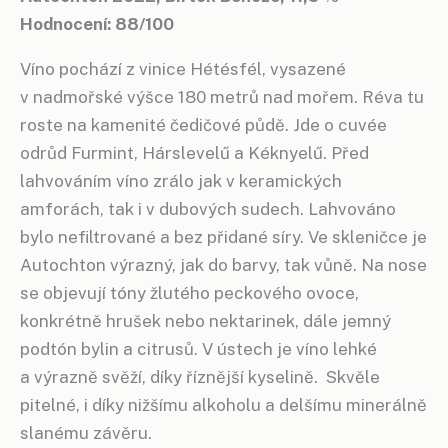
Hodnocení: 88/100
Víno pochází z vinice Hétésfél, vysazené
v nadmořské výšce 180 metrů nad mořem. Réva tu
roste na kamenité čedičové půdě. Jde o cuvée
odrůd Furmint, Hárslevelű a Kéknyelű. Před
lahvováním víno zrálo jak v keramických
amforách, tak i v dubových sudech. Lahvováno
bylo nefiltrované a bez přidané síry. Ve skleničce je
Autochton výrazný, jak do barvy, tak vůně. Na nose
se objevují tóny žlutého peckového ovoce,
konkrétně hrušek nebo nektarinek, dále jemný
podtón bylin a citrusů. V ústech je víno lehké
a výrazně svěží, díky říznější kyselině. Skvěle
pitelné, i díky nižšímu alkoholu a delšímu minerálně
slanému závěru.