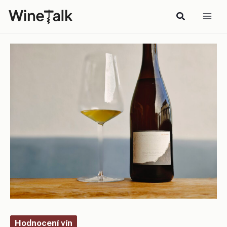
Přeskočit
na
obsah
Hodnocení vín