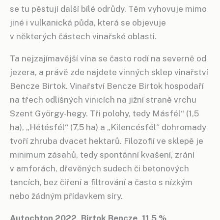
se tu pěstují další bílé odrůdy. Těm vyhovuje mimo
jiné i vulkanická půda, která se objevuje
v některých částech vinařské oblasti.
Ta nejzajímavější vína se často rodí na severně od
jezera, a právě zde najdete vinných sklep vinařství
Bencze Birtok. Vinařství Bencze Birtok hospodaří
na třech odlišných vinicích na jižní straně vrchu
Szent György-hegy. Tři polohy, tedy Másfél“ (1,5
ha), „Hétésfél“ (7,5 ha) a „Kilencésfél“ dohromady
tvoří zhruba dvacet hektarů. Filozofií ve sklepě je
minimum zásahů, tedy spontánní kvašení, zrání
v amforách, dřevěných sudech či betonových
tancích, bez čiření a filtrování a často s nízkým
nebo žádným přídavkem síry.
Autochton 2022, Birtok Bencze, 11,5 %