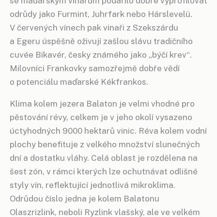
se maďarským vinařům podařilo dobře vyprofilovat
odrůdy jako Furmint, Juhrfark nebo Hárslevelü.
V červených vínech pak vinaři z Szekszárdu
a Egeru úspěšně oživují zašlou slávu tradičního
cuvée Bikavér, česky známého jako „býčí krev“.
Milovníci Frankovky samozřejmě dobře vědí
o potenciálu maďarské Kékfrankos.
Klima kolem jezera Balaton je velmi vhodné pro
pěstování révy, celkem je v jeho okolí vysazeno
úctyhodných 9000 hektarů vinic. Réva kolem vodní
plochy benefituje z velkého množství slunečných
dní a dostatku vláhy. Celá oblast je rozdělena na
šest zón, v rámci kterých lze ochutnávat odlišné
styly vín, reflektující jednotlivá mikroklima.
Odrůdou číslo jedna je kolem Balatonu
Olaszrizlink, neboli Ryzlink vlašský, ale ve velkém