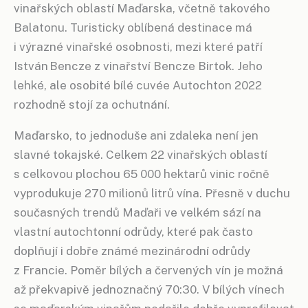
vinařských oblastí Maďarska, včetně takového
Balatonu. Turisticky oblíbená destinace má
i výrazné vinařské osobnosti, mezi které patří
István Bencze z vinařství Bencze Birtok. Jeho
lehké, ale osobité bílé cuvée Autochton 2022
rozhodně stojí za ochutnání.
Maďarsko, to jednoduše ani zdaleka není jen
slavné tokajské. Celkem 22 vinařských oblastí
s celkovou plochou 65 000 hektarů vinic ročně
vyprodukuje 270 milionů litrů vína. Přesně v duchu
současných trendů Maďaři ve velkém sází na
vlastní autochtonní odrůdy, které pak často
doplňují i dobře známé mezinárodní odrůdy
z Francie. Poměr bílých a červených vín je možná
až překvapivě jednoznačný 70:30. V bílých vínech