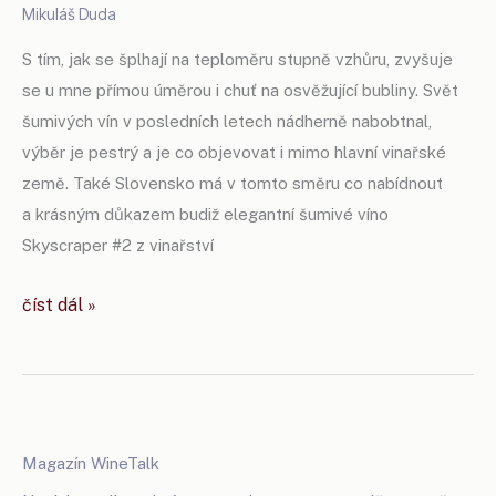
Mikuláš Duda
S tím, jak se šplhají na teploměru stupně vzhůru, zvyšuje
se u mne přímou úměrou i chuť na osvěžující bubliny. Svět
šumivých vín v posledních letech nádherně nabobtnal,
výběr je pestrý a je co objevovat i mimo hlavní vinařské
země. Také Slovensko má v tomto směru co nabídnout
a krásným důkazem budiž elegantní šumivé víno
Skyscraper #2 z vinařství
slovenský
číst dál »
mrakodrap
ve
sklenici
Magazín WineTalk