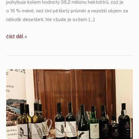
pohybuje kolem hodnoty 36,2 milionu hektolitrů, což je
o 16 % méně, než činí pětiletý průměr a nejnižší objem za
několik desetiletí. Ne všude je ovšem […]
francouzská
číst dál »
sklizeň
2025:
málo
důvodů
k radosti