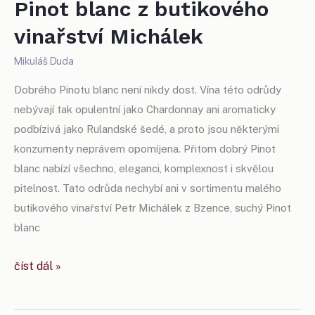
Pinot blanc z butikového
vinařství Michálek
Mikuláš Duda
Dobrého Pinotu blanc není nikdy dost. Vína této odrůdy
nebývají tak opulentní jako Chardonnay ani aromaticky
podbízivá jako Rulandské šedé, a proto jsou některými
konzumenty neprávem opomíjena. Přitom dobrý Pinot
blanc nabízí všechno, eleganci, komplexnost i skvělou
pitelnost. Tato odrůda nechybí ani v sortimentu malého
butikového vinařství Petr Michálek z Bzence, suchý Pinot
blanc
pinot
číst dál »
blanc
z butikového