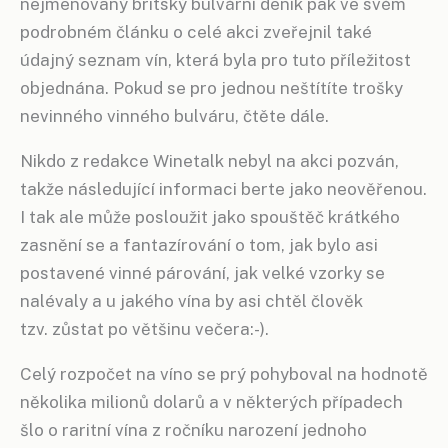
nejmenovaný britský bulvární deník pak ve svém
podrobném článku o celé akci zveřejnil také
údajný seznam vín, která byla pro tuto příležitost
objednána. Pokud se pro jednou neštítíte trošky
nevinného vinného bulváru, čtěte dále.
Nikdo z redakce Winetalk nebyl na akci pozván,
takže následující informaci berte jako neověřenou.
I tak ale může posloužit jako spouštěč krátkého
zasnění se a fantazírování o tom, jak bylo asi
postavené vinné párování, jak velké vzorky se
nalévaly a u jakého vína by asi chtěl člověk
tzv. zůstat po většinu večera:-).
Celý rozpočet na víno se prý pohyboval na hodnotě
několika milionů dolarů a v některých případech
šlo o raritní vína z ročníku narození jednoho