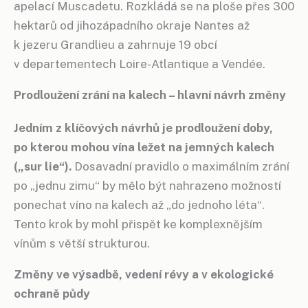
apelací Muscadetu. Rozkládá se na ploše přes 300
hektarů od jihozápadního okraje Nantes až
k jezeru Grandlieu a zahrnuje 19 obcí
v departementech Loire-Atlantique a Vendée.
Prodloužení zrání na kalech – hlavní návrh změny
Jedním z klíčových návrhů je prodloužení doby,
po kterou mohou vína ležet na jemných kalech
(„sur lie“).
Dosavadní pravidlo o maximálním zrání
po „jednu zimu“ by mělo být nahrazeno možností
ponechat víno na kalech až „do jednoho léta“.
Tento krok by mohl přispět ke komplexnějším
vínům s větší strukturou.
Změny ve výsadbě, vedení révy a v ekologické
ochraně půdy