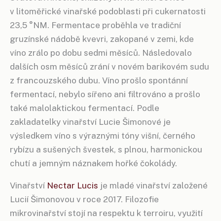
v litoměřické vinařské podoblasti při cukernatosti
23,5 °NM. Fermentace proběhla ve tradiční
gruzínské nádobě kvevri, zakopané v zemi, kde
víno zrálo po dobu sedmi měsíců. Následovalo
dalších osm měsíců zrání v novém barikovém sudu
z francouzského dubu. Víno prošlo spontánní
fermentací, nebylo sířeno ani filtrováno a prošlo
také malolaktickou fermentací. Podle
zakladatelky vinařství Lucie Šimonové je
výsledkem víno s výraznými tóny višní, černého
rybízu a sušených švestek, s plnou, harmonickou
chutí a jemným náznakem hořké čokolády.
Vinařství
Nectar Lucis
je mladé vinařství založené
Lucií Šimonovou v roce 2017. Filozofie
mikrovinařství stojí na respektu k terroiru, využití