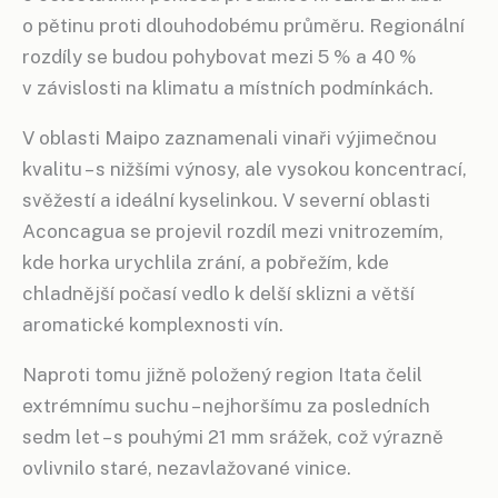
o pětinu proti dlouhodobému průměru. Regionální
rozdíly se budou pohybovat mezi 5 % a 40 %
v závislosti na klimatu a místních podmínkách.
V oblasti Maipo zaznamenali vinaři výjimečnou
kvalitu – s nižšími výnosy, ale vysokou koncentrací,
svěžestí a ideální kyselinkou. V severní oblasti
Aconcagua se projevil rozdíl mezi vnitrozemím,
kde horka urychlila zrání, a pobřežím, kde
chladnější počasí vedlo k delší sklizni a větší
aromatické komplexnosti vín.
Naproti tomu jižně položený region Itata čelil
extrémnímu suchu – nejhoršímu za posledních
sedm let – s pouhými 21 mm srážek, což výrazně
ovlivnilo staré, nezavlažované vinice.