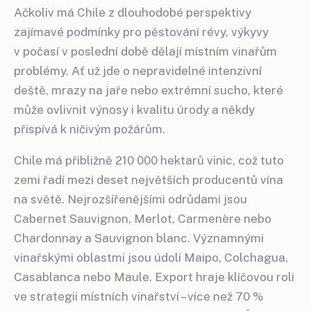
Ačkoliv má Chile z dlouhodobé perspektivy
zajímavé podmínky pro pěstování révy, výkyvy
v počasí v poslední době dělají místním vinařům
problémy. Ať už jde o nepravidelné intenzivní
deště, mrazy na jaře nebo extrémní sucho, které
může ovlivnit výnosy i kvalitu úrody a někdy
přispívá k ničivým požárům.
Chile má přibližně 210 000 hektarů vinic, což tuto
zemi řadí mezi deset největších producentů vína
na světě. Nejrozšířenějšími odrůdami jsou
Cabernet Sauvignon, Merlot, Carmenère nebo
Chardonnay a Sauvignon blanc. Významnými
vinařskými oblastmi jsou údolí Maipo, Colchagua,
Casablanca nebo Maule. Export hraje klíčovou roli
ve strategii místních vinařství – více než 70 %