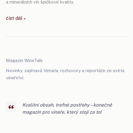
a minerálních vín špičkové kvality.
gusbourne:
číst dál »
bubliny,
co
šlapou
na
paty
Magazín WineTalk
champagne
Novinky, zajímavá témata, rozhovory a reportáže ze světa
vinařství.
Kvalitní obsah, trefné postřehy – konečně
magazín pro vinaře, který stojí za to!