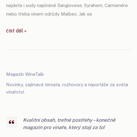
najdete i sudy naplněné Sangiovese, Syrahem, Carmenére
nebo třeba vínem odrůdy Malbec. Jak se
syrah,
číst dál »
malbec
nebo
sangiovese,
nové
odrůdy
Magazín WineTalk
na
Novinky, zajímavá témata, rozhovory a reportáže ze světa
moravě
vinařství.
Kvalitní obsah, trefné postřehy – konečně
magazín pro vinaře, který stojí za to!