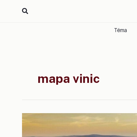
Přeskočit
na
obsah
Téma
mapa vinic