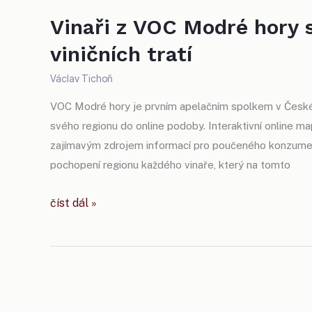
Vinaři z VOC Modré hory 
viničních tratí
Václav Tichoň
VOC Modré hory je prvním apelačním spolkem v České r
svého regionu do online podoby. Interaktivní online ma
zajímavým zdrojem informací pro poučeného konzument
pochopení regionu každého vinaře, který na tomto
vinaři
číst dál »
z voc
modré
hory
spustili
online