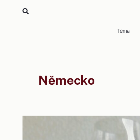
Přeskočit
na
obsah
Téma
Německo