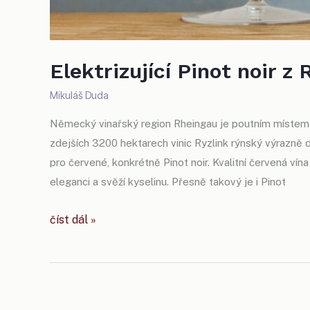
Elektrizující Pinot noir z
Mikuláš Duda
Německý vinařský region Rheingau je poutním místem 
zdejších 3200 hektarech vinic Ryzlink rýnský výrazně d
pro červené, konkrétně Pinot noir. Kvalitní červená vín
eleganci a svěží kyselinu. Přesně takový je i Pinot
elektrizující
číst dál »
pinot
noir
z rheingau