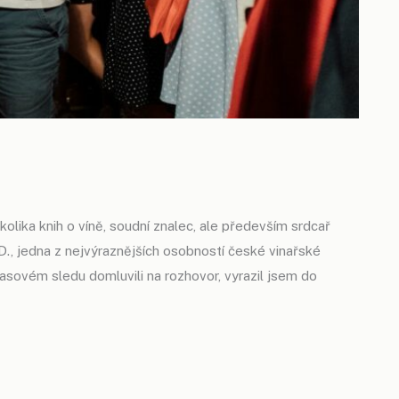
ěkolika knih o víně, soudní znalec, ale především srdcař
.D., jedna z nejvýraznějších osobností české vinařské
asovém sledu domluvili na rozhovor, vyrazil jsem do