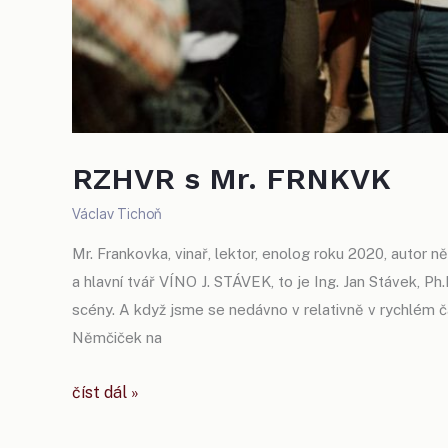
RZHVR s Mr. FRNKVK
Václav Tichoň
Mr. Frankovka, vinař, lektor, enolog roku 2020, autor n
a hlavní tvář VÍNO J. STÁVEK, to je Ing. Jan Stávek, Ph
scény. A když jsme se nedávno v relativně v rychlém č
Němčiček na
rzhvr
číst dál »
s mr.
frnkvk