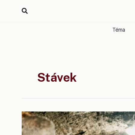
Přeskočit
na
obsah
Téma
Stávek