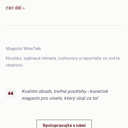
vinaři
číst dál »
z terroir čejkovice
zatřídili
nová
vína
Magazín WineTalk
Novinky, zajímavá témata, rozhovory a reportáže ze světa
vinařství.
Kvalitní obsah, trefné postřehy – konečně
magazín pro vinaře, který stojí za to!
Spolupracujte s námi