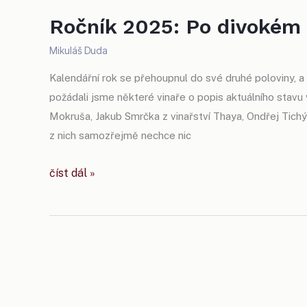
Ročník 2025: Po divokém 
Mikuláš Duda
Kalendářní rok se přehoupnul do své druhé poloviny, a 
požádali jsme některé vinaře o popis aktuálního stavu ve
Mokruša, Jakub Smrčka z vinařství Thaya, Ondřej Tichý
z nich samozřejmě nechce nic
ročník
číst dál »
2025:
po divokém
roce
opět
klasika?