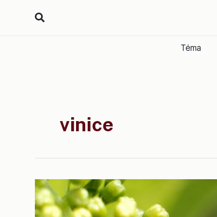
Přeskočit
na
obsah
Téma
vinice