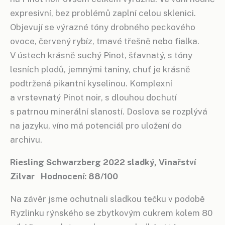
expresivní, bez problémů zaplní celou sklenici.
Objevují se výrazné tóny drobného peckového
ovoce, červený rybíz, tmavé třešně nebo fialka.
V ústech krásně suchý Pinot, šťavnatý, s tóny
lesních plodů, jemnými taniny, chuť je krásně
podtržená pikantní kyselinou. Komplexní
a vrstevnatý Pinot noir, s dlouhou dochutí
s patrnou minerální slaností. Doslova se rozplývá
na jazyku, víno má potenciál pro uložení do
archivu.
Riesling Schwarzberg 2022 sladký, Vinařství
Zilvar Hodnocení: 88/100
Na závěr jsme ochutnali sladkou tečku v podobě
Ryzlinku rýnského se zbytkovým cukrem kolem 80