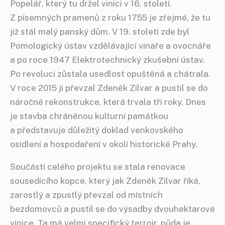
Popelář, který tu držel vinici v 16. století.
Z písemných pramenů z roku 1755 je zřejmé, že tu
již stál malý panský dům. V 19. století zde byl
Pomologický ústav vzdělávající vinaře a ovocnáře
a po roce 1947 Elektrotechnický zkušební ústav.
Po revoluci zůstala usedlost opuštěná a chátrala.
V roce 2015 ji převzal Zdeněk Zilvar a pustil se do
náročné rekonstrukce, která trvala tři roky. Dnes
je stavba chráněnou kulturní památkou
a představuje důležitý doklad venkovského
osídlení a hospodaření v okolí historické Prahy.
Součástí celého projektu se stala renovace
sousedícího kopce, který jak Zdeněk Zilvar říká,
zarostlý a zpustlý převzal od místních
bezdomovců a pustil se do výsadby dvouhektarové
vinice. Ta má velmi specifický terroir, půda je