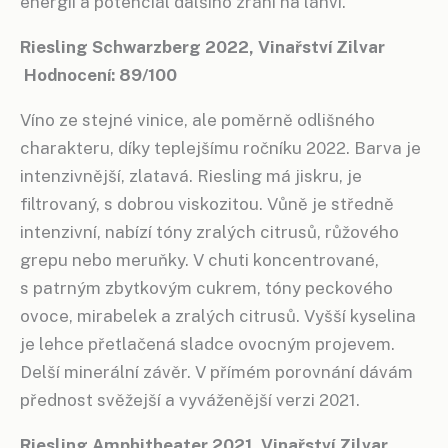
energii a potenciál dalšího zrání na láhvi.
Riesling Schwarzberg 2022, Vinařství Zilvar
Hodnocení: 89/100
Víno ze stejné vinice, ale poměrně odlišného
charakteru, díky teplejšímu ročníku 2022. Barva je
intenzivnější, zlatavá. Riesling má jiskru, je
filtrovaný, s dobrou viskozitou. Vůně je středně
intenzivní, nabízí tóny zralých citrusů, růžového
grepu nebo meruňky. V chuti koncentrované,
s patrným zbytkovým cukrem, tóny peckového
ovoce, mirabelek a zralých citrusů. Vyšší kyselina
je lehce přetlačená sladce ovocným projevem.
Delší minerální závěr. V přímém porovnání dávám
přednost svěžejší a vyváženější verzi 2021.
Riesling Amphitheater 2021, Vinařství Zilvar