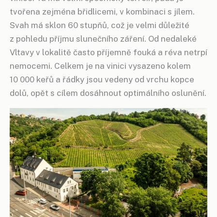
tvořena zejména břidlicemi, v kombinaci s jílem.
Svah má sklon 60 stupňů, což je velmi důležité
z pohledu příjmu slunečního záření. Od nedaleké
Vltavy v lokalitě často příjemně fouká a réva netrpí
nemocemi. Celkem je na vinici vysazeno kolem
10 000 keřů a řádky jsou vedeny od vrchu kopce
dolů, opět s cílem dosáhnout optimálního oslunění.