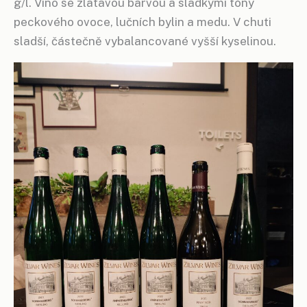
g/l. Víno se zlatavou barvou a sladkými tóny
peckového ovoce, lučních bylin a medu. V chuti
sladší, částečně vybalancované vyšší kyselinou.