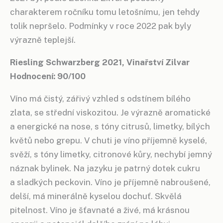
charakterem ročníku tomu letošnímu, jen tehdy
tolik nepršelo. Podmínky v roce 2022 pak byly
výrazně teplejší.
Riesling Schwarzberg 2021, Vinařství Zilvar
Hodnocení: 90/100
Víno má čistý, zářivý vzhled s odstínem bílého
zlata, se střední viskozitou. Je výrazně aromatické
a energické na nose, s tóny citrusů, limetky, bílých
květů nebo grepu. V chuti je víno příjemně kyselé,
svěží, s tóny limetky, citronové kůry, nechybí jemný
náznak bylinek. Na jazyku je patrný dotek cukru
a sladkých peckovin. Víno je příjemně nabroušené,
delší, má minerálně kyselou dochuť. Skvělá
pitelnost. Víno je šťavnaté a živé, má krásnou