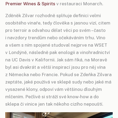
Premier Wines & Spirits
v restauraci Monarch.
Zděněk Zilvar rozhodně splňuje definici velmi
osobitého vinaře, tedy člověka s jasnou vizí, citem
pro terroir a odvahou dělat věci po svém – často
i navzdory trendům nebo očekáváním trhu. Víno
a všem s ním spojené studoval nejprve na WSET
v Londýně, následně pak enologii a vinohradnictví
na UC Davis v Kalifornii. Jak sám říká, na Moravě
byl asi dvakrát a větší inspirací jsou pro něj vína
z Německa nebo Francie. Pokud se Zdeňka Zilvara
zeptáte, jaké používá ve sklepě sudy nebo jaké má
vysazené klony, odpoví vám většinou dlouhým
mlčením. Pečlivě si stráží své know-how a do
sklepa či vinice jen tak někoho cizího nepouští.