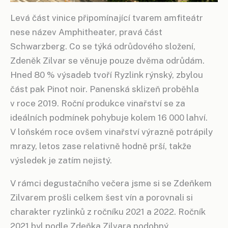
Levá část vinice připomínající tvarem amfiteátr
nese název Amphitheater, pravá část
Schwarzberg. Co se týká odrůdového složení,
Zdeněk Zilvar se věnuje pouze dvěma odrůdám.
Hned 80 % výsadeb tvoří Ryzlink rýnský, zbylou
část pak Pinot noir. Panenská sklizeň proběhla
v roce 2019. Roční produkce vinařství se za
ideálních podmínek pohybuje kolem 16 000 lahví.
V loňském roce ovšem vinařství výrazně potrápily
mrazy, letos zase relativně hodně prší, takže
výsledek je zatím nejistý.
V rámci degustačního večera jsme si se Zdeňkem
Zilvarem prošli celkem šest vín a porovnali si
charakter ryzlinků z ročníku 2021 a 2022. Ročník
2021 byl podle Zdeňka Zilvara podobný