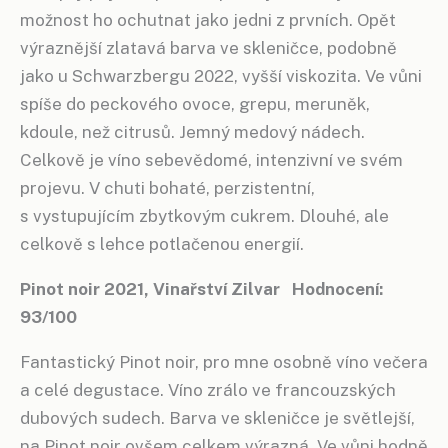
možnost ho ochutnat jako jedni z prvních. Opět
výraznější zlatavá barva ve skleničce, podobně
jako u Schwarzbergu 2022, vyšší viskozita. Ve vůni
spíše do peckového ovoce, grepu, meruněk,
kdoule, než citrusů. Jemný medový nádech.
Celkově je víno sebevědomé, intenzivní ve svém
projevu. V chuti bohaté, perzistentní,
s vystupujícím zbytkovým cukrem. Dlouhé, ale
celkově s lehce potlačenou energií.
Pinot noir 2021, Vinařství Zilvar Hodnocení:
93/100
Fantastický Pinot noir, pro mne osobně víno večera
a celé degustace. Víno zrálo ve francouzských
dubových sudech. Barva ve skleničce je světlejší,
na Pinot noir ovšem celkem výrazná. Ve vůni hodně