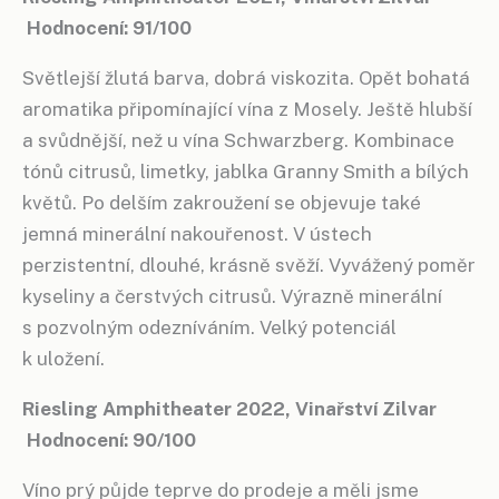
Hodnocení: 91/100
Světlejší žlutá barva, dobrá viskozita. Opět bohatá
aromatika připomínající vína z Mosely. Ještě hlubší
a svůdnější, než u vína Schwarzberg. Kombinace
tónů citrusů, limetky, jablka Granny Smith a bílých
květů. Po delším zakroužení se objevuje také
jemná minerální nakouřenost. V ústech
perzistentní, dlouhé, krásně svěží. Vyvážený poměr
kyseliny a čerstvých citrusů. Výrazně minerální
s pozvolným odezníváním. Velký potenciál
k uložení.
Riesling Amphitheater 2022, Vinařství Zilvar
Hodnocení: 90/100
Víno prý půjde teprve do prodeje a měli jsme