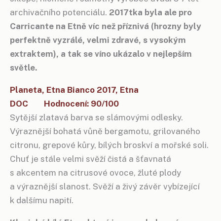
archivačního potenciálu.
2017tka byla ale pro
Carricante na Etně víc než příznivá (hrozny byly
perfektně vyzrálé, velmi zdravé, s vysokým
extraktem), a tak se víno ukázalo v nejlepším
světle.
Planeta, Etna Bianco 2017, Etna
DOC Hodnocení: 90/100
Sytější zlatavá barva se slámovými odlesky.
Výraznější bohatá vůně bergamotu, grilovaného
citronu, grepové kůry, bílých broskví a mořské soli.
Chuť je stále velmi svěží čistá a šťavnatá
s akcentem na citrusové ovoce, žluté plody
a výraznější slanost. Svěží a živý závěr vybízející
k dalšímu napití.