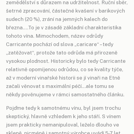
zemědělství s důrazem na udržitelnost. Ruční sběr,
šetrné zpracování, částečné kvašení v barikových
sudech (20 %), zrání na jemných kalech do
března….To je v zásadě základní charakteristika
tohoto vína. Mimochodem, název odrůdy
Carricante pochází od slova „caricare“ – tedy
„zatěžovat“, protože tato odrůda má přirozeně
vysokou plodnost. Historicky bylo tedy Carricante
relativně opomíjenou odrůdou, co se kvality týče,
až v moderní vinařské historii se jí vinaři na Etně
začali věnovat s maximální péčí…ale tomu se
někdy pověnujeme v rámci samostatného článku.
Pojďme tedy k samotnému vínu, byl jsem trochu
skeptický, hlavně vzhledem k jeho stáří. S vínem
jsem prakticky nemanipuloval, leželo dlouho ve
sklepě, nicméně i samotný výrobce uvádí 5-7 let