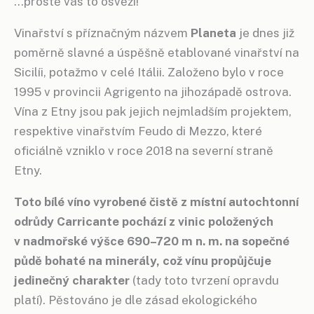
…prostě vás to osvěží!
Vinařství s příznačným názvem
Planeta
je dnes již
poměrně slavné a úspěšně etablované vinařství na
Sicilíi, potažmo v celé Itálii. Založeno bylo v roce
1995 v provincii Agrigento na jihozápadě ostrova.
Vína z Etny jsou pak jejich nejmladším projektem,
respektive vinařstvím Feudo di Mezzo, které
oficiálně vzniklo v roce 2018 na severní straně
Etny.
Toto bílé víno vyrobené čistě z místní autochtonní
odrůdy Carricante pochází z vinic položených
v nadmořské výšce 690–720 m n. m. na sopečné
půdě bohaté na minerály, což vínu propůjčuje
jedinečný charakter
(tady toto tvrzení opravdu
platí). Pěstováno je dle zásad ekologického