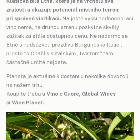
Klasická bílá Etna, která je na vrcholu své
zralosti a ukazuje potenciál místního terroir
při správné vinifikaci.
Na ještě vyšší hodnocení asi
víno nemá, na druhou stranu poskytne skvělý
zážitek za stále dostupnou cenu. Ne nadarmo se
Etně s nadsázkou přezdívá Burgundsko Itálie…
prostě to Chablis s italským „twistem“ tam
částečně určitě najdete.
Planeta je aktuálně k dostání u několika dovozců
na našem trhu.
Koupíte třeba u
Vino e Cuore, Global Wines
či Wine Planet.