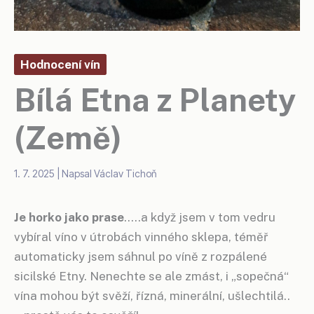
Hodnocení vín
Bílá Etna z Planety
(Země)
1. 7. 2025
| Napsal
Václav Tichoň
Je horko jako prase
…..a když jsem v tom vedru
vybíral víno v útrobách vinného sklepa, téměř
automaticky jsem sáhnul po víně z rozpálené
sicilské Etny. Nenechte se ale zmást, i „sopečná“
vína mohou být svěží, řízná, minerální, ušlechtilá..