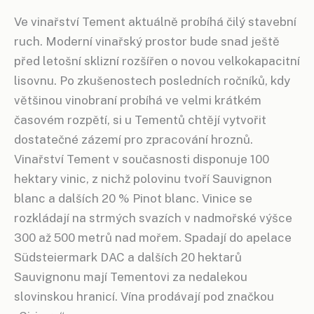
Ve vinařství Tement aktuálně probíhá čilý stavební
ruch. Moderní vinařský prostor bude snad ještě
před letošní sklizní rozšířen o novou velkokapacitní
lisovnu. Po zkušenostech posledních ročníků, kdy
většinou vinobraní probíhá ve velmi krátkém
časovém rozpětí, si u Tementů chtějí vytvořit
dostatečné zázemí pro zpracování hroznů.
Vinařství Tement v současnosti disponuje 100
hektary vinic, z nichž polovinu tvoří Sauvignon
blanc a dalších 20 % Pinot blanc. Vinice se
rozkládají na strmých svazích v nadmořské výšce
300 až 500 metrů nad mořem. Spadají do apelace
Südsteiermark DAC a dalších 20 hektarů
Sauvignonu mají Tementovi za nedalekou
slovinskou hranicí. Vína prodávají pod značkou