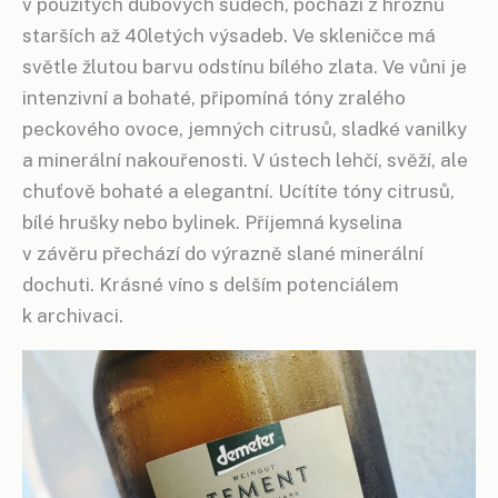
v použitých dubových sudech, pochází z hroznů
starších až 40letých výsadeb. Ve skleničce má
světle žlutou barvu odstínu bílého zlata. Ve vůni je
intenzivní a bohaté, připomíná tóny zralého
peckového ovoce, jemných citrusů, sladké vanilky
a minerální nakouřenosti. V ústech lehčí, svěží, ale
chuťově bohaté a elegantní. Ucítíte tóny citrusů,
bílé hrušky nebo bylinek. Příjemná kyselina
v závěru přechází do výrazně slané minerální
dochuti. Krásné víno s delším potenciálem
k archivaci.