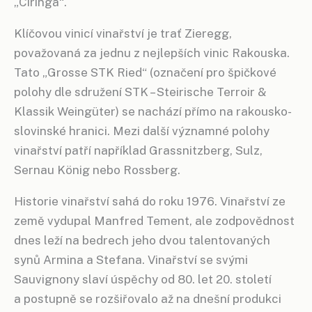
„Ciringa“.
Klíčovou vinicí vinařství je trať Zieregg,
považovaná za jednu z nejlepších vinic Rakouska.
Tato „Grosse STK Ried“ (označení pro špičkové
polohy dle sdružení STK – Steirische Terroir &
Klassik Weingüter) se nachází přímo na rakousko-
slovinské hranici. Mezi další významné polohy
vinařství patří například Grassnitzberg, Sulz,
Sernau König nebo Rossberg.
Historie vinařství sahá do roku 1976. Vinařství ze
země vydupal Manfred Tement, ale zodpovědnost
dnes leží na bedrech jeho dvou talentovaných
synů Armina a Stefana. Vinařství se svými
Sauvignony slaví úspěchy od 80. let 20. století
a postupně se rozšiřovalo až na dnešní produkci