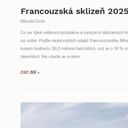
Francouzská sklizeň 2025
Mikuláš Duda
Co se týká velikosti produkce a množství sklizených 
po sobě. Podle nejnovějších údajů francouzského Mini
kolem hodnoty 36,2 milionu hektolitrů, což je o 16 % m
desetiletí. Ne všude je ovšem
francouzská
číst dál »
sklizeň
2025:
málo
důvodů
k radosti