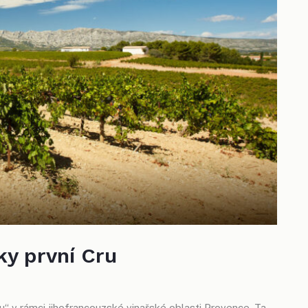
ky první Cru
u“ v rámci jihofrancouzské vinařské oblasti Provence. Ta