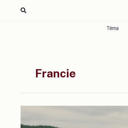
Přeskočit
na
obsah
Téma
Francie