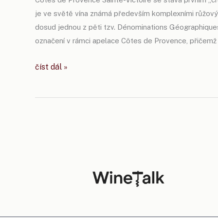
je ve světě vína známá především komplexními růžovým
dosud jednou z pěti tzv. Dénominations Géographiqu
označení v rámci apelace Côtes de Provence, přičemž t
provence
číst dál »
má
své
historicky
první
cru