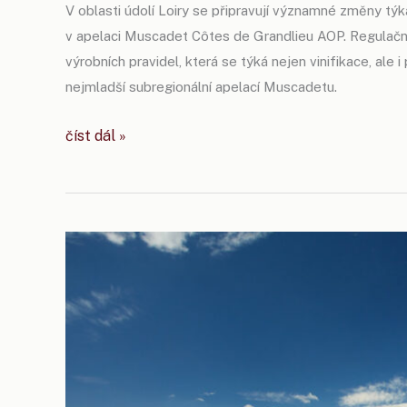
V oblasti údolí Loiry se připravují významné změny týk
v apelaci Muscadet Côtes de Grandlieu AOP. Regulační 
výrobních pravidel, která se týká nejen vinifikace, ale i
nejmladší subregionální apelací Muscadetu.
muscadet
číst dál »
côtes
de
grandlieu
usiluje
o změnu
legislativy