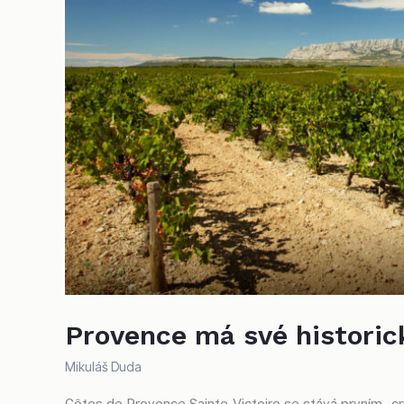
Provence má své historic
Mikuláš Duda
Côtes de Provence Sainte-Victoire se stává prvním „cr