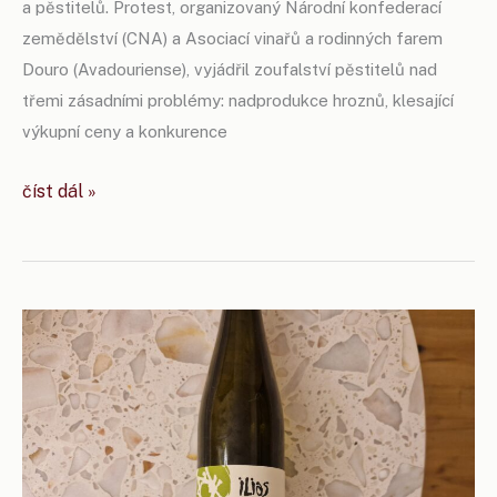
a pěstitelů. Protest, organizovaný Národní konfederací
zemědělství (CNA) a Asociací vinařů a rodinných farem
Douro (Avadouriense), vyjádřil zoufalství pěstitelů nad
třemi zásadními problémy: nadprodukce hroznů, klesající
výkupní ceny a konkurence
demonstrace
číst dál »
v douru:
vinaři
protestovali
za
záchranu
regionu