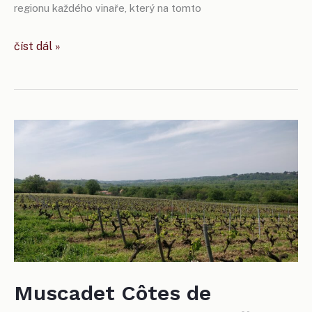
regionu každého vinaře, který na tomto
vinaři
číst dál »
z voc
modré
hory
spustili
online
mapu
viničních
tratí
Muscadet Côtes de