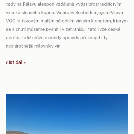
tedy na Pálavu alespoň vzdáleně vydat prostřednictvím
vína ze slunného kopce. Vinařství Sonberk a jejich Pálava
VOC je takovým malým národním vinným klenotem, kterým
se s chutí můžeme pyšnit i v zahraničí. I tato ryze česká
odrůda totiž může mnohdy opravdu překvapit i ty
nejnáročnější milovníky vín
není
číst dál »
pálava
jako
pálava