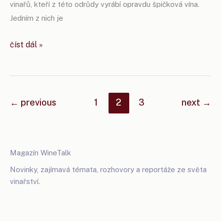
vinařů, kteří z této odrůdy vyrábí opravdu špičková vína.
Jedním z nich je
veltlín
číst dál »
pro
všechny,
veltlín
od
←
previous
1
2
3
next
→
iliase.
Magazín WineTalk
Novinky, zajímavá témata, rozhovory a reportáže ze světa
vinařství.