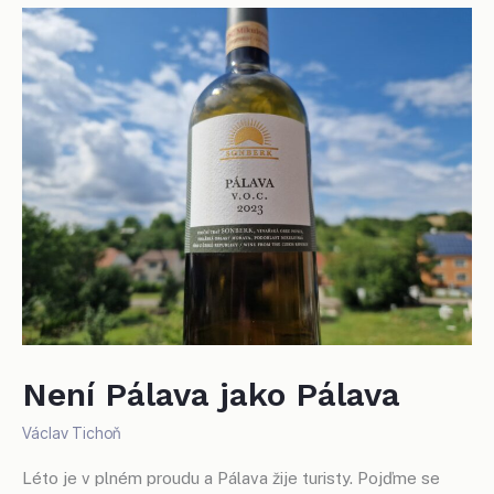
usiluje
o změnu
legislativy
Není Pálava jako Pálava
Václav Tichoň
Léto je v plném proudu a Pálava žije turisty. Pojďme se