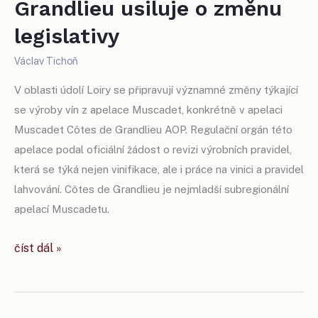
Grandlieu usiluje o změnu
legislativy
Václav Tichoň
V oblasti údolí Loiry se připravují významné změny týkající
se výroby vín z apelace Muscadet, konkrétně v apelaci
Muscadet Côtes de Grandlieu AOP. Regulační orgán této
apelace podal oficiální žádost o revizi výrobních pravidel,
která se týká nejen vinifikace, ale i práce na vinici a pravidel
lahvování. Côtes de Grandlieu je nejmladší subregionální
apelací Muscadetu.
muscadet
číst dál »
côtes
de
grandlieu