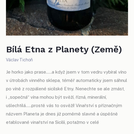
Bílá Etna z Planety (Země)
Václav Tichoň
Je horko jako prase…..a když jsem v tom vedru vybíral víno
v útrobách vinného sklepa, téměř automaticky jsem sáhnul
po víně z rozpálené sicilské Etny. Nenechte se ale zmást,
i „sopečná“ vína mohou být svěží, řízná, minerální,
ušlechtilá..…prostě vás to osvěží! Vinařství s příznačným
názvem Planeta je dnes již poměrně slavné a úspěšně
etablované vinařství na Sicilíi, potažmo v celé