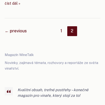
bílá
číst dál »
etna
z planety
(země)
←
previous
1
2
Magazín WineTalk
Novinky, zajímavá témata, rozhovory a reportáže ze světa
vinařství.
Kvalitní obsah, trefné postřehy – konečně
magazín pro vinaře, který stojí za to!